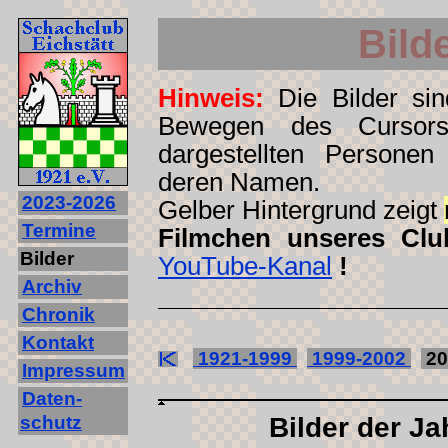
Bild
Hinweis:
Die Bilder sind
Bewegen des Cursors
dargestellten Personen
deren Namen.
2023‐2026
Gelber Hintergrund zeigt
Termine
Filmchen unseres Clu
Bilder
YouTube-Kanal
!
Archiv
Chronik
Kontakt
1921-1999
1999-2002
20
Impressum
Daten-
schutz
Bilder der Ja