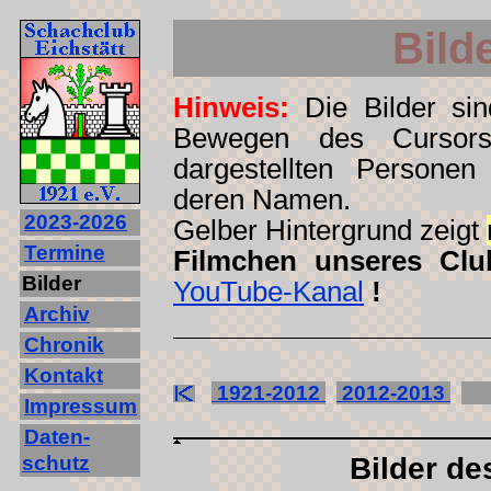
Bild
Hinweis:
Die Bilder sind
Bewegen des Cursors
dargestellten Personen
deren Namen.
2023‐2026
Gelber Hintergrund zeigt
Termine
Filmchen unseres Clu
Bilder
YouTube-Kanal
!
Archiv
Chronik
Kontakt
1921-2012
2012-2013
2
Impressum
Daten-
schutz
Bilder de