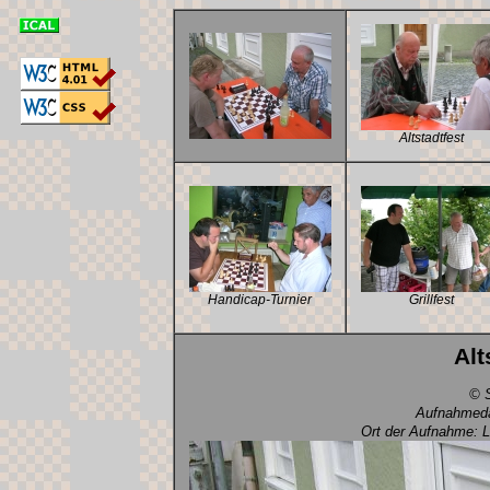
Altstadtfest
Handicap-Turnier
Grillfest
Alt
© S
Aufnahmeda
Ort der Aufnahme: L