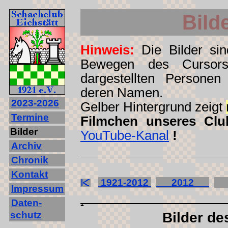
Bild
Hinweis:
Die Bilder sind
Bewegen des Cursors
dargestellten Personen
deren Namen.
2023‐2026
Gelber Hintergrund zeigt
Termine
Filmchen unseres Clu
Bilder
YouTube-Kanal
!
Archiv
Chronik
Kontakt
1921-2012
2012
2
Impressum
Daten-
schutz
Bilder de