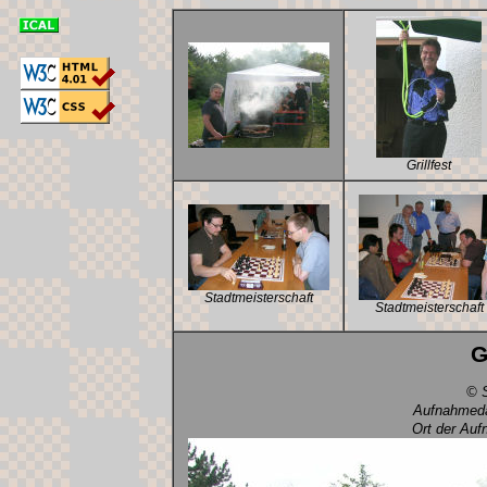
Grillfest
Stadtmeisterschaft
Stadtmeisterschaft
G
© S
Aufnahmeda
Ort der Auf