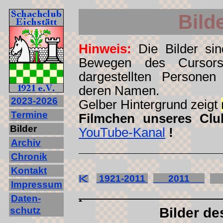
Bild
Hinweis:
Die Bilder sind
Bewegen des Cursors
dargestellten Personen
deren Namen.
2023‐2026
Gelber Hintergrund zeigt
Termine
Filmchen unseres Clu
Bilder
YouTube-Kanal
!
Archiv
Chronik
Kontakt
1921-2011
2011
2
Impressum
Daten-
schutz
Bilder de