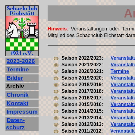
A
Hinweis:
Veranstaltungen oder Termi
Mitglied des Schachclub Eichstätt dara
Saison 2022/2023:
Veranstal
2023‐2026
Saison 2021/2022:
Veranstal
Termine
Saison 2020/2021:
Termine
Bilder
Saison 2019/2020:
Veranstal
Saison 2018/2019:
Veranstal
Archiv
Saison 2017/2018:
Veranstal
Chronik
Saison 2016/2017:
Veranstal
Kontakt
Saison 2015/2016:
Veranstal
Impressum
Saison 2014/2015:
Veranstal
Saison 2013/2014:
Veranstal
Daten-
Saison 2012/2013:
Veranstal
schutz
Saison 2011/2012:
Veranstal