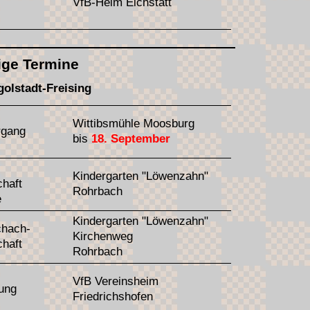
VfB-Heim Eichstätt
ige Termine
golstadt-Freising
Wittibsmühle Moosburg
hrgang
bis
18. September
Kindergarten "Löwenzahn"
chaft
Rohrbach
e
Kindergarten "Löwenzahn"
chach-
Kirchenweg
chaft
Rohrbach
VfB Vereinsheim
ung
Friedrichshofen