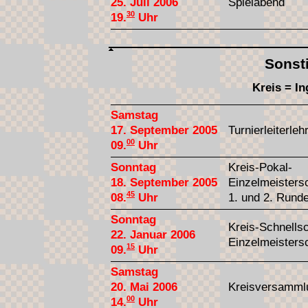
25. Juli 2006
Spielabend
30
19.
Uhr
Sonst
Kreis = In
Samstag
17. September 2005
Turnierleiterle
00
09.
Uhr
Sonntag
Kreis-Pokal-
18. September 2005
Einzelmeisters
45
08.
Uhr
1. und 2. Rund
Sonntag
Kreis-Schnells
22. Januar 2006
Einzelmeisters
15
09.
Uhr
Samstag
20. Mai 2006
Kreisversamml
00
14.
Uhr