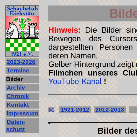
Bild
Hinweis:
Die Bilder sind
Bewegen des Cursors
dargestellten Personen
deren Namen.
2023‐2026
Gelber Hintergrund zeigt
Termine
Filmchen unseres Clu
Bilder
YouTube-Kanal
!
Archiv
Chronik
Kontakt
1921-2012
2012-2013
2
Impressum
Daten-
schutz
Bilder de