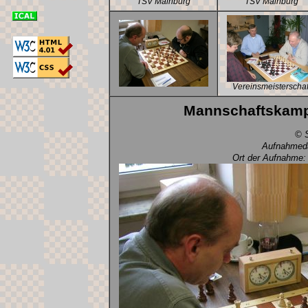
TSV Mainburg
TSV Mainburg
Vereinsmeisterschaf
Mannschaftskamp
© S
Aufnahmeda
Ort der Aufnahme: