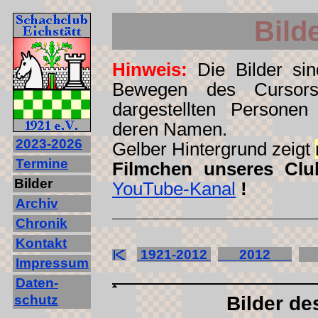
Bild
Hinweis:
Die Bilder sind
Bewegen des Cursors
dargestellten Personen
deren Namen.
2023‐2026
Gelber Hintergrund zeigt
Termine
Filmchen unseres Clu
Bilder
YouTube-Kanal
!
Archiv
Chronik
Kontakt
1921-2012
2012
2
Impressum
Daten-
schutz
Bilder de