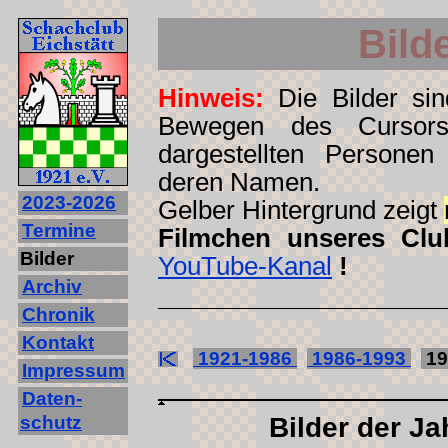
Bild
Hinweis:
Die Bilder sind
Bewegen des Cursors
dargestellten Personen
deren Namen.
2023‐2026
Gelber Hintergrund zeigt
Termine
Filmchen unseres Clu
Bilder
YouTube-Kanal
!
Archiv
Chronik
Kontakt
1921-1986
1986-1993
19
Impressum
Daten-
schutz
Bilder der Ja