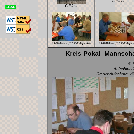
Grillfest
Grillfest
3.Mainburger Weinpokal
3.Mainburger Weinpo
Kreis-Pokal- Mannscha
© S
Aufnahmeda
Ort der Aufnahme: Vf